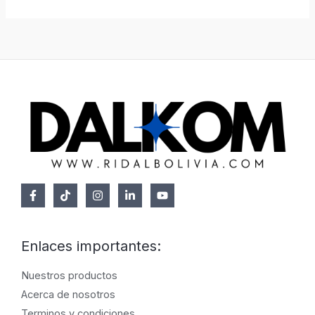
2
0
E
0
.
0
R
,
0
T
0
.
A
Enlaces importantes:
Nuestros productos
Acerca de nosotros
Terminos y condiciones