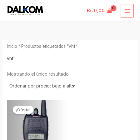
Ir
MAI
Bs.
0,00
al
ME
contenido
Inicio
/ Productos etiquetados “vhf”
vhf
Mostrando el único resultado
El
El
precio
precio
¡Oferta!
original
actual
era:
es:
Bs.590,00.
Bs.420,00.