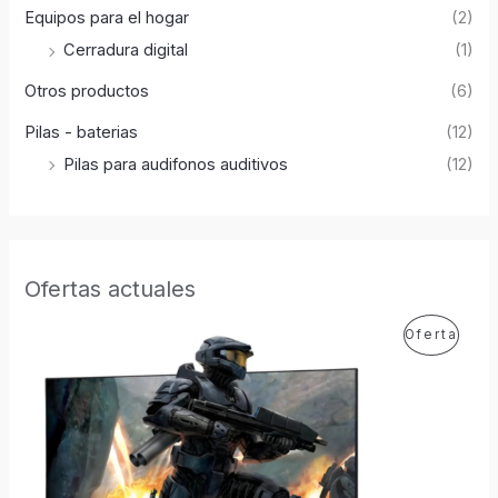
Equipos para el hogar
(2)
Cerradura digital
(1)
Otros productos
(6)
Pilas - baterias
(12)
Pilas para audifonos auditivos
(12)
Ofertas actuales
E
E
P
Oferta
l
l
p
p
R
r
r
e
e
O
c
c
i
i
D
o
o
o
a
U