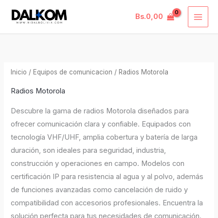
Ordenado
Ir
MAI
por
precio:
Bs.
0,00
al
bajo
ME
a
contenido
alto
Inicio
/
Equipos de comunicacion
/ Radios Motorola
Radios Motorola
Descubre la gama de radios Motorola diseñados para
ofrecer comunicación clara y confiable. Equipados con
tecnología VHF/UHF, amplia cobertura y batería de larga
duración, son ideales para seguridad, industria,
construcción y operaciones en campo. Modelos con
certificación IP para resistencia al agua y al polvo, además
de funciones avanzadas como cancelación de ruido y
compatibilidad con accesorios profesionales. Encuentra la
solución perfecta para tus necesidades de comunicación.