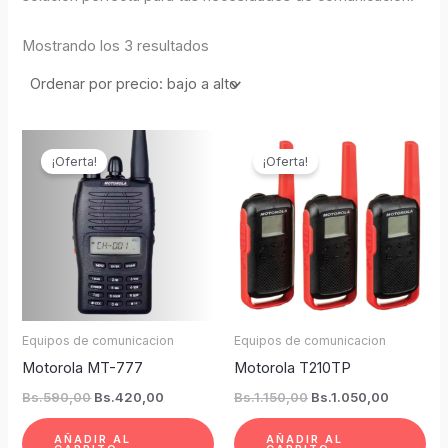
Mostrando los 3 resultados
El
El
El
El
precio
precio
precio
precio
¡Oferta!
¡Oferta!
original
actual
original
actual
era:
es:
era:
es:
Bs.590,00.
Bs.420,00.
Bs.1.150,00.
Bs.1.050
Equipos de comunicacion
Equipos de comunicacion
Motorola MT-777
Motorola T210TP
Bs.
590,00
Bs.
420,00
Bs.
1.150,00
Bs.
1.050,00
AÑADIR AL
AÑADIR AL