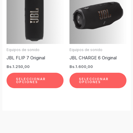
tiene
tie
múltiples
múl
variantes.
var
Las
La
opciones
op
se
se
Equipos de sonido
Equipos de sonido
pueden
pu
JBL FLIP 7 Original
JBL CHARGE 6 Original
elegir
ele
Bs.
1.250,00
Bs.
1.600,00
en
en
la
la
SELECCIONAR
SELECCIONAR
OPCIONES
OPCIONES
página
pág
de
de
producto
pro