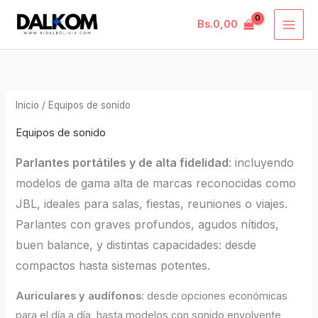
Ordenado
Ir
MAI
por
precio:
Bs.
0,00
al
bajo
ME
a
contenido
alto
Inicio
/ Equipos de sonido
Equipos de sonido
Parlantes portátiles y de alta fidelidad
: incluyendo
modelos de gama alta de marcas reconocidas como
JBL, ideales para salas, fiestas, reuniones o viajes.
Parlantes con graves profundos, agudos nítidos,
buen balance, y distintas capacidades: desde
compactos hasta sistemas potentes.
Auriculares y audífonos
: desde opciones económicas
para el día a día, hasta modelos con sonido envolvente,