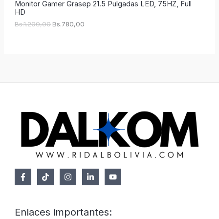
Monitor Gamer Grasep 21.5 Pulgadas LED, 75HZ, Full
B
7
HD
O
s
8
.
0
Bs.
1.200,00
Bs.
780,00
F
1
,
.
0
2
0
E
0
.
0
R
,
0
T
0
.
A
Enlaces importantes: