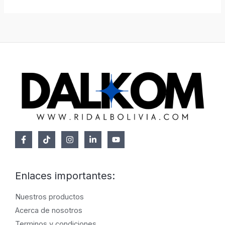
2
0
E
0
.
0
R
,
0
T
0
.
A
Enlaces importantes:
Nuestros productos
Acerca de nosotros
Terminos y condiciones