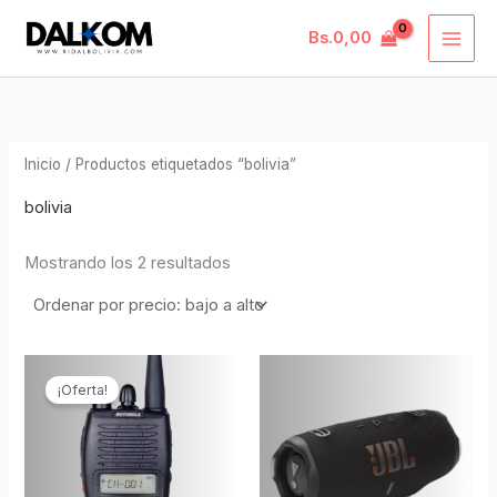
Ordenado
Ir
MAI
por
precio:
Bs.
0,00
al
bajo
ME
a
contenido
alto
Inicio
/ Productos etiquetados “bolivia”
bolivia
Mostrando los 2 resultados
El
El
Est
precio
precio
¡Oferta!
pro
original
actual
era:
es:
tie
Bs.590,00.
Bs.420,00.
múl
var