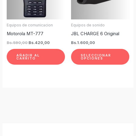
La
op
se
Equipos de comunicacion
Equipos de sonido
pu
Motorola MT-777
JBL CHARGE 6 Original
ele
Bs.
590,00
Bs.
420,00
Bs.
1.600,00
en
la
AÑADIR AL
SELECCIONAR
CARRITO
OPCIONES
pág
de
pro