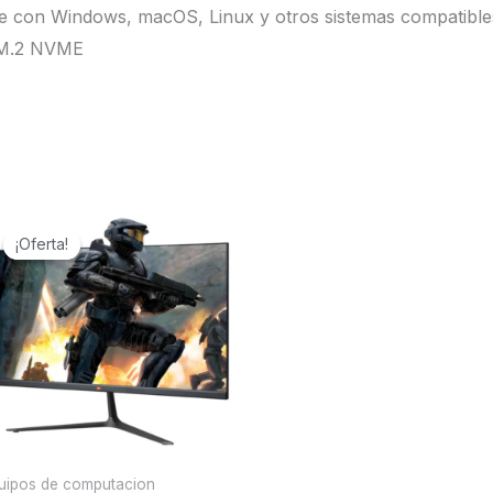
le con Windows, macOS, Linux y otros sistemas compatibl
 M.2 NVME
El
El
precio
precio
¡Oferta!
¡Oferta!
original
actual
era:
es:
Bs.1.280,00.
Bs.1.150,00.
uipos de computacion