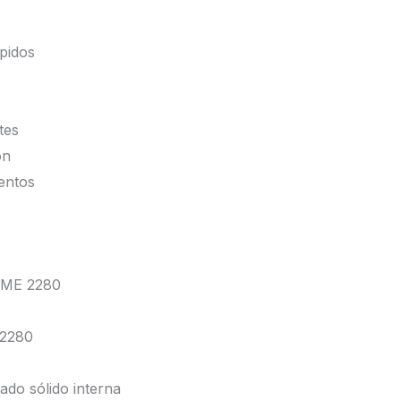
pidos
tes
ón
entos
VME 2280
 2280
ado sólido interna