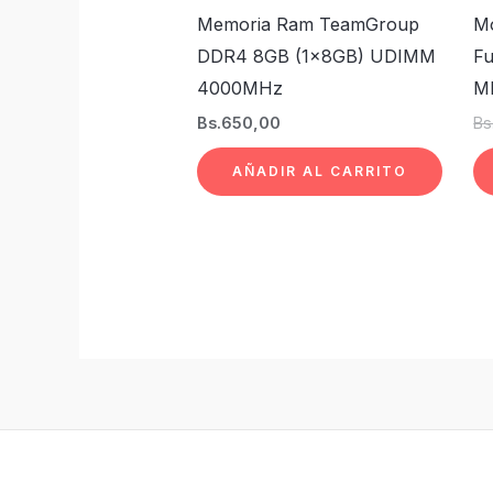
Memoria Ram TeamGroup
Mo
DDR4 8GB (1x8GB) UDIMM
Fu
4000MHz
M
Bs.
650,00
Bs
AÑADIR AL CARRITO