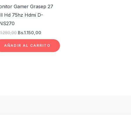
nitor Gamer Grasep 27
ll Hd 75hz Hdmi D-
NS270
.
1.280,00
Bs.
1.150,00
AÑADIR AL CARRITO