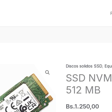
Discos solidos SSD
,
Equ
SSD
SSD NVM
NVMe
M.2
512 MB
2280
512
MB
Bs.
1.250,00
cantidad