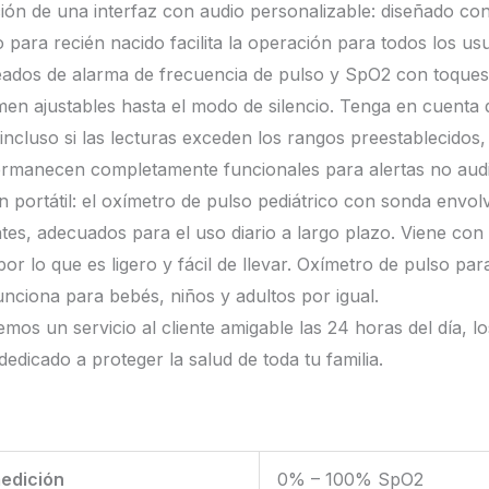
ón de una interfaz con audio personalizable: diseñado con 
 para recién nacido facilita la operación para todos los us
eados de alarma de frecuencia de pulso y SpO2 con toques 
men ajustables hasta el modo de silencio. Tenga en cuenta 
incluso si las lecturas exceden los rangos preestablecidos,
permanecen completamente funcionales para alertas no audi
 portátil: el oxímetro de pulso pediátrico con sonda envol
antes, adecuados para el uso diario a largo plazo. Viene co
 lo que es ligero y fácil de llevar. Oxímetro de pulso pa
, funciona para bebés, niños y adultos por igual.
mos un servicio al cliente amigable las 24 horas del día, l
dedicado a proteger la salud de toda tu familia.
edición
0% – 100% SpO2