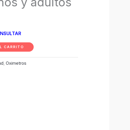
ños y adultos
NSULTAR
L CARRITO
ud
,
Oximetros