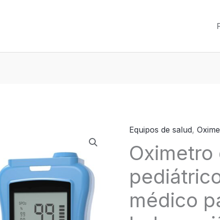
Equipos de salud
,
Oxime
Oximetro
Oximetro 
de
pulso
pediátric
pediátrico
de
médico p
grado
médico