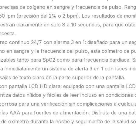
precisas de oxígeno en sangre y frecuencia de pulso. Ra
50 lpm (precisión del 2% o 2 bpm). Los resultados de mon
estran claramente en solo 8 a 10 segundos, para que obte
cesita.
eo continuo 24/7 con alarma 3 en 1: diseñado para un seg
no en sangre y la frecuencia del pulso, este oxímetro de pu
lizables tanto para SpO2 como para frecuencia cardíaca. Si
va inmediatamente un sistema de alerta 3 en 1 con luces ind
ajes de texto claro en la parte superior de la pantalla.
on pantalla LCD HD clara: equipado con una pantalla LCD d
tiza datos nítidos y fáciles de leer incluso en condiciones
orrosa para una verificación sin complicaciones a cualquie
erías AAA para fuentes de alimentación. Disfruta de una bat
o de oxímetro durante la noche y seguimiento de la salud 