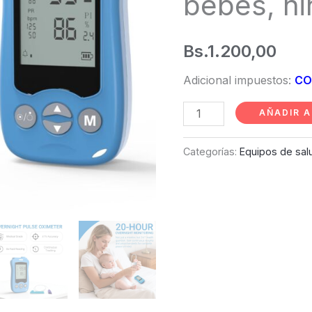
bebes, ni
para
neonatos,
Bs.
1.200,00
bebes,
niños
Adicional impuestos:
CO
y
AÑADIR A
adultos
cantidad
Categorías:
Equipos de sal